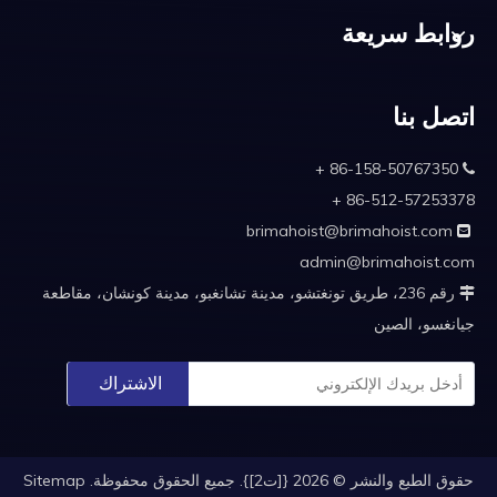
روابط سريعة
اتصل بنا
86-158-50767350 +

86-512-57253378 +
brimahoist@brimahoist.com

admin@brimahoist.com
رقم 236، طريق تونغتشو، مدينة تشانغبو، مدينة كونشان، مقاطعة

جيانغسو، الصين
الاشتراك
حقوق الطبع والنشر ©
2026
{[ت2]}. جميع الحقوق محفوظة.
Sitemap