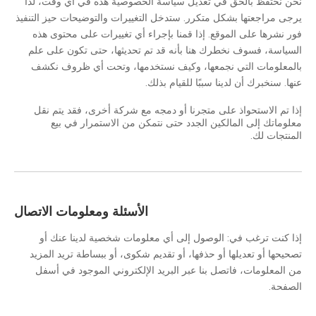
نحن نحتفظ بالحق في تعديل سياسة الخصوصية هذه في أي وقت، لذا
يرجى مراجعتها بشكل متكرر. ستدخل التغييرات والتوضيحات حيز التنفيذ
فور نشرها على الموقع. إذا قمنا بإجراء أي تغييرات على محتوى هذه
السياسة، فسوف نخطرك هنا بأنه قد تم تحديثها، حتى تكون على علم
بالمعلومات التي نجمعها، وكيف نستخدمها، وتحت أي ظروف نكشف
عنها. سنخبرك أن لدينا سببًا للقيام بذلك.
إذا تم الاستحواذ على متجرنا أو دمجه مع شركة أخرى، فقد يتم نقل
معلوماتك إلى المالكين الجدد حتى نتمكن من الاستمرار في بيع
المنتجات لك.
الأسئلة ومعلومات الاتصال
إذا كنت ترغب في: الوصول إلى أي معلومات شخصية لدينا عنك أو
تصحيحها أو تعديلها أو حذفها، أو تقديم شكوى، أو ببساطة تريد المزيد
من المعلومات، فاتصل بنا عبر البريد الإلكتروني الموجود في أسفل
الصفحة.