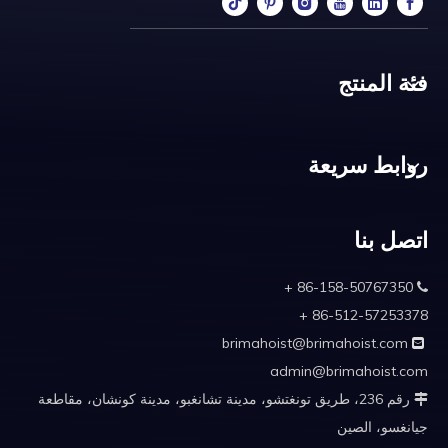
فئة المنتج
روابط سريعة
اتصل بنا
86-158-50767350 +

86-512-57253378 +
brimahoist@brimahoist.com

admin@brimahoist.com
رقم 236، طريق تونغتشو، مدينة تشانغبو، مدينة كونشان، مقاطعة

جيانغسو، الصين